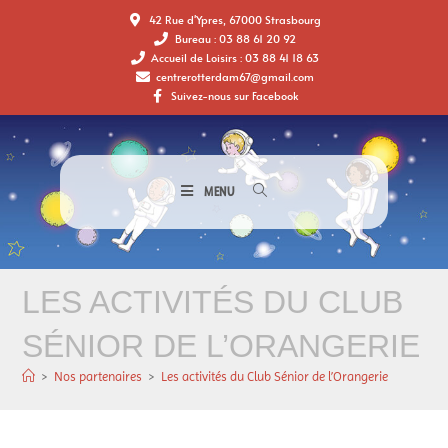
42 Rue d'Ypres, 67000 Strasbourg
Bureau : 03 88 61 20 92
Accueil de Loisirs : 03 88 41 18 63
centrerotterdam67@gmail.com
Suivez-nous sur Facebook
MENU
LES ACTIVITÉS DU CLUB
SÉNIOR DE L’ORANGERIE
>
Nos partenaires
>
Les activités du Club Sénior de l’Orangerie