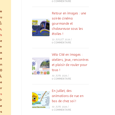
0 COMMENTAIRE
le
Retour en images : une
au
soirée cinéma
),
gourmande et
e
,
chaleureuse sous les
étoiles !
ts
10 JUILLET 2026
/
e
0 COMMENTAIRE
»
ux
Vélo Cité en images :
re
ateliers, jeux, rencontres
un
et plaisir de rouler pour
30
tous !
é,
30 JUIN 2026
/
0 COMMENTAIRE
de
er
En juillet, des
es
animations de rue en
ir
bas de chez soi !
ne
30 JUIN 2026
/
0 COMMENTAIRE
es