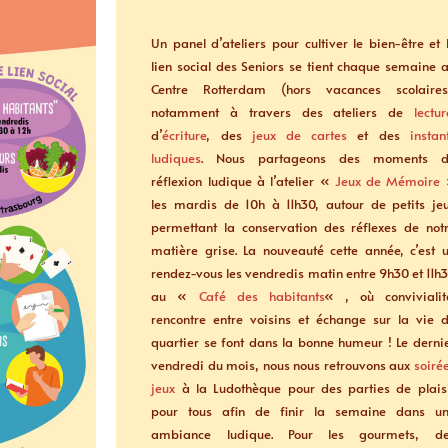
Un panel d’ateliers pour cultiver le bien-être et 
lien social des Seniors se tient chaque semaine 
Centre Rotterdam (hors vacances scolaires
notamment à travers des ateliers de
lectur
d’
écriture
, des
jeux de cartes
et des
instan
ludiques
. Nous partageons des moments d
réflexion ludique à l’atelier «
Jeux de Mémoire
les mardis de 10h à 11h30, autour de petits je
permettant la conservation des réflexes de not
matière grise. La nouveauté cette année, c’est 
rendez-vous les vendredis matin entre 9h30 et 11h
au «
Café des habitants
« , où convivialit
rencontre entre voisins et échange sur la vie 
quartier se font dans la bonne humeur ! Le derni
vendredi du mois, nous nous retrouvons aux
soiré
jeux
à la Ludothèque pour des parties de plais
pour tous afin de finir la semaine dans u
ambiance ludique. Pour les gourmets, d