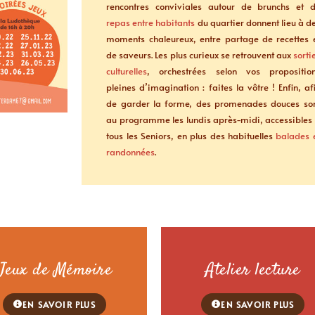
rencontres conviviales autour de brunchs et 
repas entre habitants
du quartier donnent lieu à d
moments chaleureux, entre partage de recettes 
de saveurs. Les plus curieux se retrouvent aux
sorti
culturelles
, orchestrées selon vos propositio
pleines d’imagination : faites la vôtre ! Enfin, af
de garder la forme, des promenades douces so
au programme les lundis après-midi, accessibles
tous les Seniors, en plus des habituelles
balades 
randonnées
.
Jeux de Mémoire
Atelier lecture
EN SAVOIR PLUS
EN SAVOIR PLUS