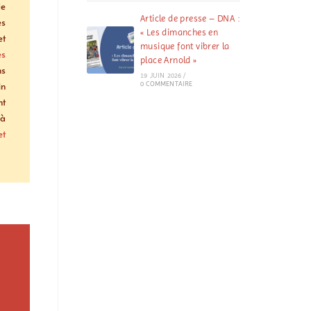
de
Article de presse – DNA :
es
« Les dimanches en
et
musique font vibrer la
es
place Arnold »
ns
19 JUIN 2026
/
in
0 COMMENTAIRE
nt
 à
et