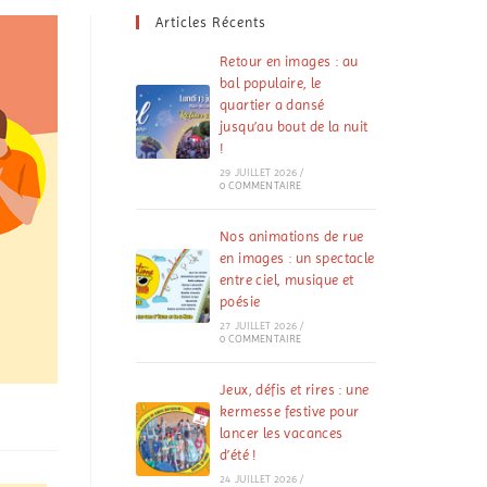
Articles Récents
Retour en images : au
bal populaire, le
quartier a dansé
jusqu’au bout de la nuit
!
29 JUILLET 2026
/
0 COMMENTAIRE
Nos animations de rue
en images : un spectacle
entre ciel, musique et
poésie
27 JUILLET 2026
/
0 COMMENTAIRE
Jeux, défis et rires : une
kermesse festive pour
lancer les vacances
d’été !
24 JUILLET 2026
/