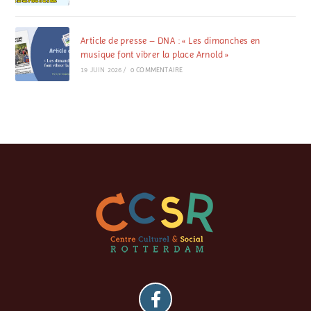
Article de presse – DNA : « Les dimanches en
musique font vibrer la place Arnold »
19 JUIN 2026
/
0 COMMENTAIRE