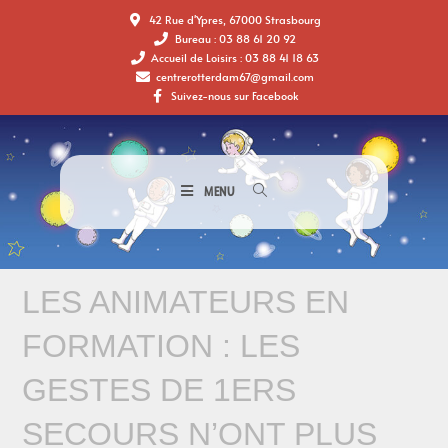
42 Rue d'Ypres, 67000 Strasbourg
Bureau : 03 88 61 20 92
Accueil de Loisirs : 03 88 41 18 63
centrerotterdam67@gmail.com
Suivez-nous sur Facebook
MENU
LES ANIMATEURS EN
FORMATION : LES
GESTES DE 1ERS
SECOURS N’ONT PLUS