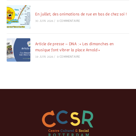
En juillet, des animations de rue en bas de chez soi !
30 JUIN 2026
/
0 COMMENTAIRE
Article de presse – DNA : « Les dimanches en
musique font vibrer la place Arnold »
19 JUIN 2026
/
0 COMMENTAIRE