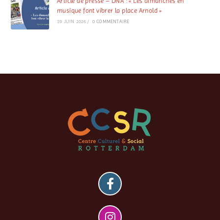
Article de presse – DNA : « Les dimanches en
musique font vibrer la place Arnold »
19 JUIN 2026
/
0 COMMENTAIRE