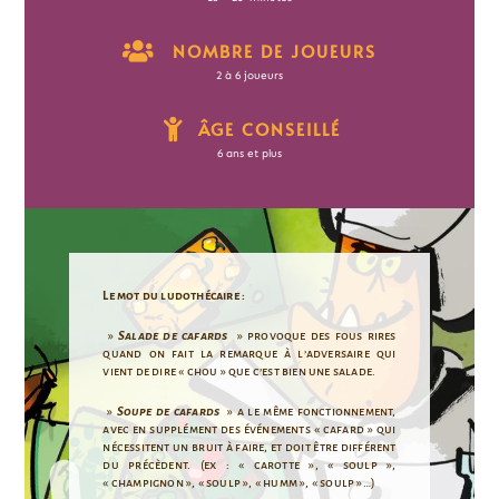
NOMBRE DE JOUEURS
2 à 6 joueurs
ÂGE CONSEILLÉ
6 ans et plus
Le mot du ludothécaire :
»
Salade de cafards
» provoque des fous rires
quand on fait la remarque à l’adversaire qui
vient de dire « chou » que c’est bien une salade.
»
Soupe de cafards
» a le même fonctionnement,
avec en supplément des événements « cafard » qui
nécessitent un bruit à faire, et doit être différent
du précèdent. (ex : « carotte », « soulp »,
« champignon », « soulp », « humm », « soulp »…)