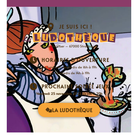
JE SUIS ICI !
24 rue de l’Yser – 67000 Strasbourg
HORAIRES D'OUVERTURE
Les lundis et vendredis de 16h à 19h
Les mercredis de 14h à 19h
PROCHAINE SOIRÉE JEUX
Vendredi 25 novembre 2022 de 16h à 20h
LA LUDOTHÈQUE