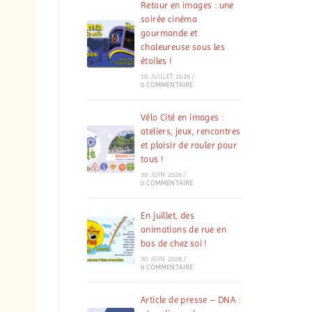
Retour en images : une
soirée cinéma
gourmande et
chaleureuse sous les
étoiles !
10 JUILLET 2026
/
0 COMMENTAIRE
Vélo Cité en images :
ateliers, jeux, rencontres
et plaisir de rouler pour
tous !
30 JUIN 2026
/
0 COMMENTAIRE
En juillet, des
animations de rue en
bas de chez soi !
30 JUIN 2026
/
0 COMMENTAIRE
Article de presse – DNA :