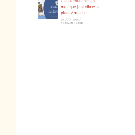
« Les dimanches en
musique font vibrer la
place Arnold »
19 JUIN 2026
/
0 COMMENTAIRE