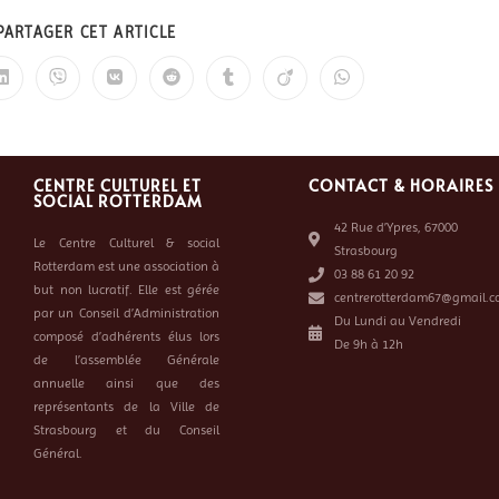
PARTAGER CET ARTICLE
CENTRE CULTUREL ET
CONTACT & HORAIRES
SOCIAL ROTTERDAM
42 Rue d’Ypres, 67000
Le Centre Culturel & social
Strasbourg
Rotterdam est une association à
03 88 61 20 92
but non lucratif. Elle est gérée
centrerotterdam67@gmail.c
par un Conseil d’Administration
Du Lundi au Vendredi
composé d’adhérents élus lors
De 9h à 12h
de l’assemblée Générale
annuelle ainsi que des
représentants de la Ville de
Strasbourg et du Conseil
Général.