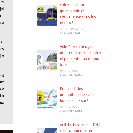
 et
soirée cinéma
jet
gourmande et
rir
chaleureuse sous les
n à
étoiles !
10 JUILLET 2026
/
0 COMMENTAIRE
s :
Vélo Cité en images :
des
ateliers, jeux, rencontres
fin
et plaisir de rouler pour
tous !
30 JUIN 2026
/
nt
0 COMMENTAIRE
aux
En juillet, des
 XV
animations de rue en
 La
bas de chez soi !
aux
30 JUIN 2026
/
0 COMMENTAIRE
Article de presse – DNA :
« Les dimanches en