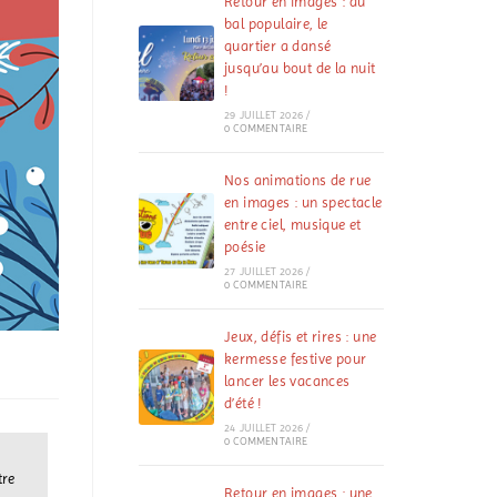
Retour en images : au
bal populaire, le
quartier a dansé
jusqu’au bout de la nuit
!
29 JUILLET 2026
/
0 COMMENTAIRE
Nos animations de rue
en images : un spectacle
entre ciel, musique et
poésie
27 JUILLET 2026
/
0 COMMENTAIRE
Jeux, défis et rires : une
kermesse festive pour
lancer les vacances
d’été !
24 JUILLET 2026
/
0 COMMENTAIRE
tre
Retour en images : une