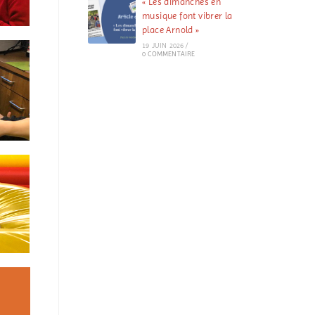
« Les dimanches en
musique font vibrer la
place Arnold »
19 JUIN 2026
/
0 COMMENTAIRE