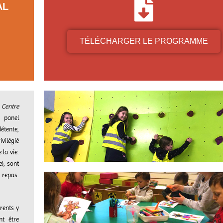
AL
TÉLÉCHARGER LE PROGRAMME
e
Centre
 panel
étente,
vilégié
la vie.
e), sont
 repas.
arents y
nt être