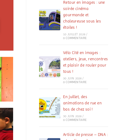
Retour en images : une
soirée cinéma
gourmande et
chaleureuse sous les
étoiles !
10 JUILLET 2026
/
0 COMMENTAIRE
Vélo Cité en images :
ateliers, jeux, rencontres
et plaisir de rouler pour
tous !
30 JUIN 2026
/
0 COMMENTAIRE
En juillet, des
animations de rue en
bas de chez soi !
30 JUIN 2026
/
0 COMMENTAIRE
Article de presse – DNA :