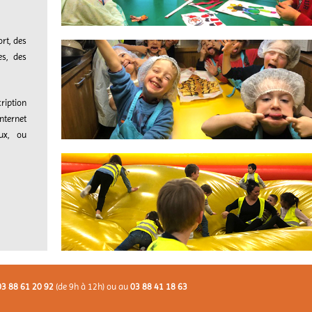
rt, des
les, des
ription
nternet
ux, ou
03 88 61 20 92
(de 9h à 12h) ou au
03 88 41 18 63