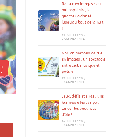
Retour en images : au
bal populaire, le
quartier a dansé
jusqu’au bout de la nuit
!
29 JUILLET 2026
/
0 COMMENTAIRE
Nos animations de rue
en images : un spectacle
entre ciel, musique et
poésie
27 JUILLET 2026
/
0 COMMENTAIRE
Jeux, défis et rires : une
kermesse festive pour
lancer les vacances
d’été !
24 JUILLET 2026
/
0 COMMENTAIRE