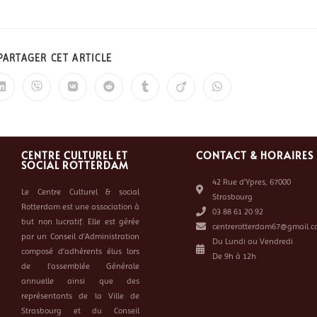
PARTAGER CET ARTICLE
CENTRE CULTUREL ET
CONTACT & HORAIRES
SOCIAL ROTTERDAM
42 Rue d’Ypres, 67000
Le Centre Culturel & social
Strasbourg
Rotterdam est une association à
03 88 61 20 92
but non lucratif. Elle est gérée
centrerotterdam67@gmail.c
par un Conseil d’Administration
Du Lundi au Vendredi
composé d’adhérents élus lors
De 9h à 12h
de l’assemblée Générale
annuelle ainsi que des
représentants de la Ville de
Strasbourg et du Conseil