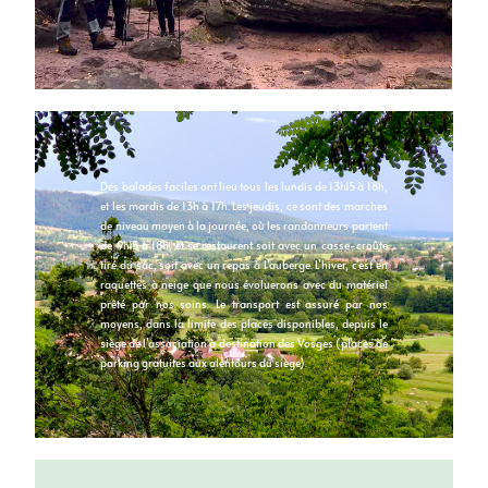
Des balades faciles ont lieu tous les lundis de 13h15 à 18h,
et les mardis de 13h à 17h. Les jeudis, ce sont des marches
de niveau moyen à la journée, où les randonneurs partent
de 9h15 à 18h, et se restaurent soit avec un casse-croûte
tiré du sac, soit avec un repas à l’auberge. L’hiver, c’est en
raquettes à neige que nous évoluerons avec du matériel
prêté par nos soins. Le transport est assuré par nos
moyens, dans la limite des places disponibles, depuis le
siège de l’association à destination des Vosges (places de
parking gratuites aux alentours du siège).