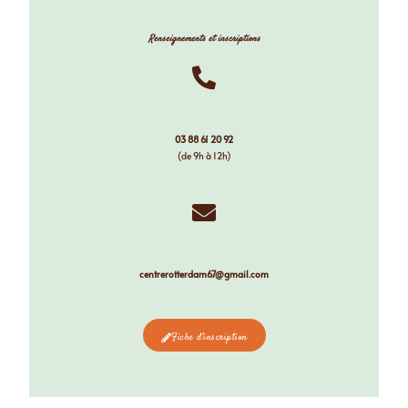
Renseignements et inscriptions
03 88 61 20 92
(de 9h à 12h)​
centrerotterdam67@gmail.com
Fiche d'inscription