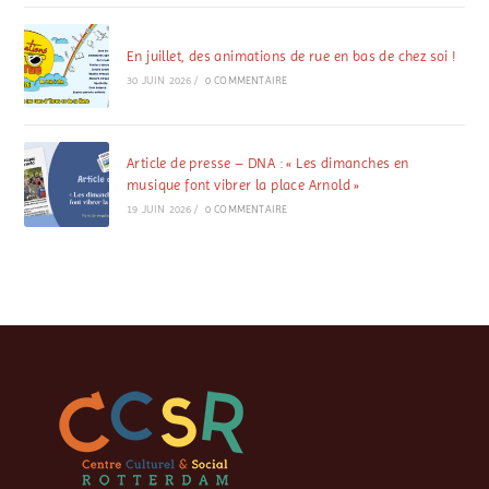
En juillet, des animations de rue en bas de chez soi !
30 JUIN 2026
/
0 COMMENTAIRE
Article de presse – DNA : « Les dimanches en
musique font vibrer la place Arnold »
19 JUIN 2026
/
0 COMMENTAIRE