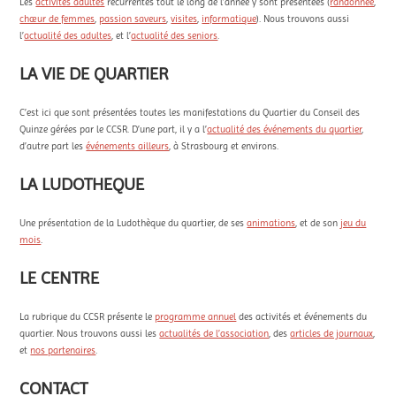
Les
activités adultes
récurrentes tout le long de l’année y sont présentées (
randonnée
,
chœur de femmes
,
passion saveurs
,
visites
,
informatique
). Nous trouvons aussi
l’
actualité des adultes
, et l’
actualité des seniors
.
LA VIE DE QUARTIER
C’est ici que sont présentées toutes les manifestations du Quartier du Conseil des
Quinze gérées par le CCSR. D’une part, il y a l’
actualité des événements du quartier
,
d’autre part les
événements ailleurs
, à Strasbourg et environs.
LA LUDOTHEQUE
Une présentation de la Ludothèque du quartier, de ses
animations
, et de son
jeu du
mois
.
LE CENTRE
La rubrique du CCSR présente le
programme annuel
des activités et événements du
quartier. Nous trouvons aussi les
actualités de l’association
, des
articles de journaux
,
et
nos partenaires
.
CONTACT