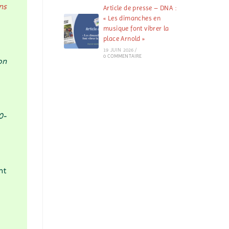
ns
Article de presse – DNA :
« Les dimanches en
musique font vibrer la
place Arnold »
19 JUIN 2026
/
0 COMMENTAIRE
on
0-
nt