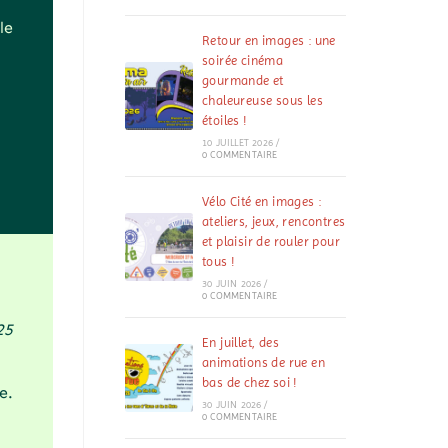
le
Retour en images : une
soirée cinéma
gourmande et
chaleureuse sous les
étoiles !
10 JUILLET 2026
/
0 COMMENTAIRE
Vélo Cité en images :
ateliers, jeux, rencontres
et plaisir de rouler pour
tous !
30 JUIN 2026
/
0 COMMENTAIRE
25
En juillet, des
animations de rue en
bas de chez soi !
e.
30 JUIN 2026
/
0 COMMENTAIRE