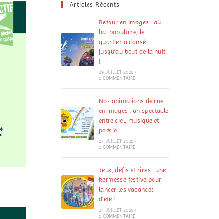
Articles Récents
Retour en images : au
bal populaire, le
quartier a dansé
jusqu’au bout de la nuit
!
29 JUILLET 2026
/
0 COMMENTAIRE
Nos animations de rue
en images : un spectacle
entre ciel, musique et
poésie
27 JUILLET 2026
/
0 COMMENTAIRE
Jeux, défis et rires : une
kermesse festive pour
lancer les vacances
d’été !
24 JUILLET 2026
/
0 COMMENTAIRE