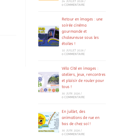
24 JUILLET 2026
/
0 COMMENTAIRE
Retour en images : une
soirée cinéma
gourmande et
chaleureuse sous les
étoiles !
10 JUILLET 2026
/
0 COMMENTAIRE
Vélo Cité en images :
ateliers, jeux, rencontres
et plaisir de rouler pour
tous !
30 JUIN 2026
/
0 COMMENTAIRE
En juillet, des
animations de rue en
bas de chez soi !
30 JUIN 2026
/
0 COMMENTAIRE