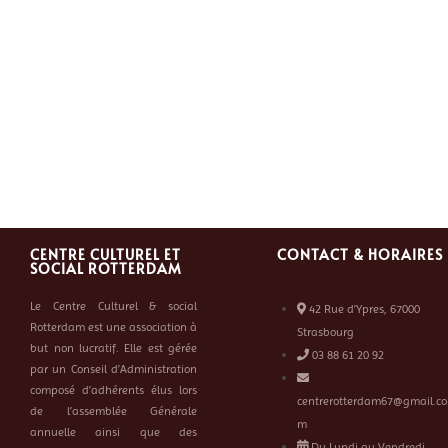
CENTRE CULTUREL ET
CONTACT & HORAIRES
SOCIAL ROTTERDAM
Le Centre Culturel & social
42 Rue d’Ypres, 67000
Rotterdam est une association à
Strasbourg
but non lucratif. Elle est gérée
03 88 61 20 92
par un Conseil d’Administration
composé d’adhérents élus lors
centrerotterdam67@gmail.co
de l’assemblée Générale
m
annuelle ainsi que des
Du Lundi au Vendredi