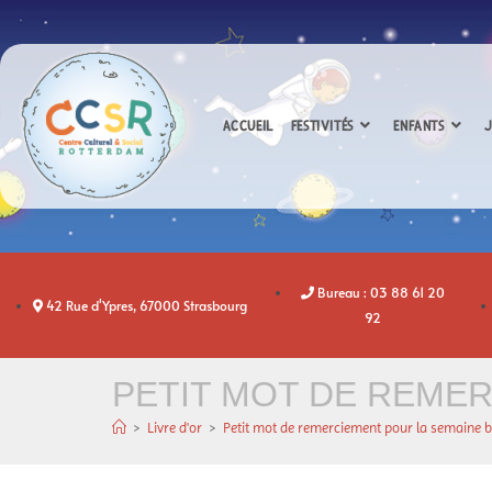
ACCUEIL
FESTIVITÉS
ENFANTS
J
Bureau : 03 88 61 20
42 Rue d'Ypres, 67000 Strasbourg
92
PETIT MOT DE REMER
>
Livre d'or
>
Petit mot de remerciement pour la semaine b