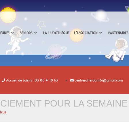
EUNES
SENIORS
LA LUDOTHÈQUE
L’ASSOCIATION
PARTENAIRES
Accueil de Loisirs : 03 88 41 18 63
centrerotterdam67@gmail.com
CIEMENT POUR LA SEMAINE
leue