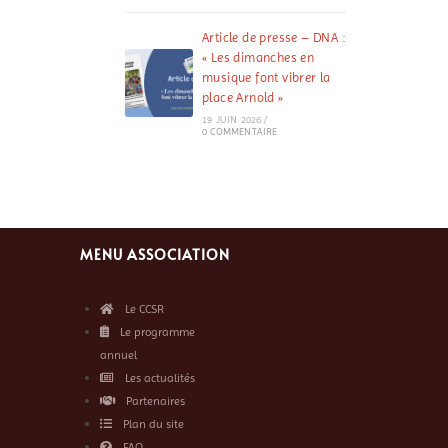
Article de presse – DNA :
« Les dimanches en
musique font vibrer la
place Arnold »
19 JUIN 2026
/
0 COMMENTAIRE
MENU ASSOCIATION
Le CCSR
Le programme
annuel
Les actualités
Partenaires
Plan du site
FAQ