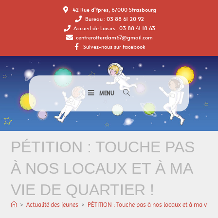
42 Rue d'Ypres, 67000 Strasbourg
Bureau : 03 88 61 20 92
Accueil de Loisirs : 03 88 41 18 63
centrerotterdam67@gmail.com
Suivez-nous sur Facebook
MENU
PÉTITION : TOUCHE PAS
À NOS LOCAUX ET À MA
VIE DE QUARTIER !
>
Actualité des jeunes
>
PÉTITION : Touche pas à nos locaux et à ma vie de