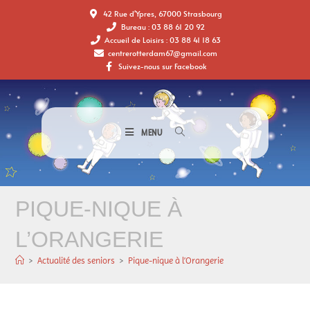
42 Rue d'Ypres, 67000 Strasbourg
Bureau : 03 88 61 20 92
Accueil de Loisirs : 03 88 41 18 63
centrerotterdam67@gmail.com
Suivez-nous sur Facebook
MENU
PIQUE-NIQUE À
L’ORANGERIE
>
Actualité des seniors
>
Pique-nique à l’Orangerie