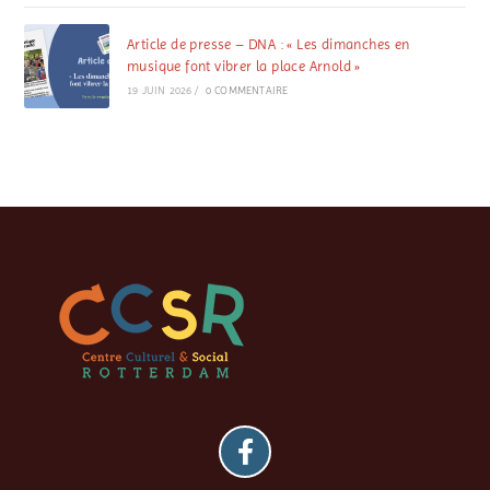
Article de presse – DNA : « Les dimanches en
musique font vibrer la place Arnold »
19 JUIN 2026
/
0 COMMENTAIRE