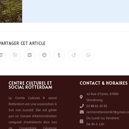
PARTAGER CET ARTICLE
CENTRE CULTUREL ET
CONTACT & HORAIRES
SOCIAL ROTTERDAM
42 Rue d’Ypres, 67000
Le Centre Culturel & social
Strasbourg
Rotterdam est une association à
03 88 61 20 92
but non lucratif. Elle est gérée
centrerotterdam67@gmail.c
par un Conseil d’Administration
Du Lundi au Vendredi
composé d’adhérents élus lors
De 9h à 12h
de l’assemblée Générale