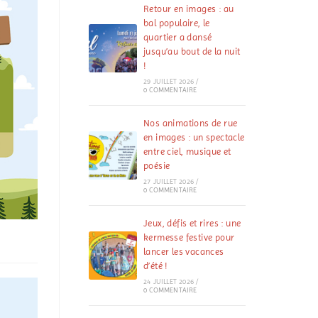
Retour en images : au
bal populaire, le
quartier a dansé
jusqu’au bout de la nuit
!
29 JUILLET 2026
/
0 COMMENTAIRE
Nos animations de rue
en images : un spectacle
entre ciel, musique et
poésie
27 JUILLET 2026
/
0 COMMENTAIRE
Jeux, défis et rires : une
kermesse festive pour
lancer les vacances
d’été !
24 JUILLET 2026
/
0 COMMENTAIRE