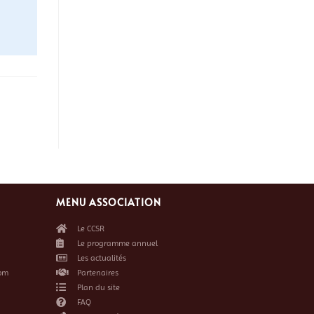
MENU ASSOCIATION
Le CCSR
Le programme annuel
Les actualités
om
Partenaires
Plan du site
FAQ