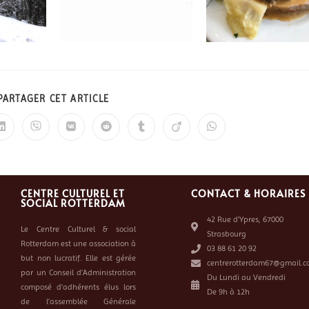
PARTAGER CET ARTICLE
CENTRE CULTUREL ET
CONTACT & HORAIRES
SOCIAL ROTTERDAM
42 Rue d’Ypres, 67000
Le Centre Culturel & social
Strasbourg
Rotterdam est une association à
03 88 61 20 92
but non lucratif. Elle est gérée
centrerotterdam67@gmail.c
par un Conseil d’Administration
Du Lundi au Vendredi
composé d’adhérents élus lors
De 9h à 12h
de l’assemblée Générale