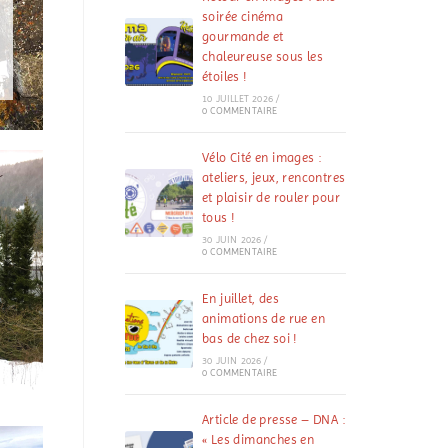
soirée cinéma
gourmande et
chaleureuse sous les
étoiles !
10 JUILLET 2026
/
0 COMMENTAIRE
Vélo Cité en images :
ateliers, jeux, rencontres
et plaisir de rouler pour
tous !
30 JUIN 2026
/
0 COMMENTAIRE
En juillet, des
animations de rue en
bas de chez soi !
30 JUIN 2026
/
0 COMMENTAIRE
Article de presse – DNA :
« Les dimanches en