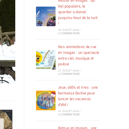
Retour en images : au
bal populaire, le
quartier a dansé
jusqu’au bout de la nuit
!
29 JUILLET 2026
/
0 COMMENTAIRE
Nos animations de rue
en images : un spectacle
entre ciel, musique et
poésie
27 JUILLET 2026
/
0 COMMENTAIRE
Jeux, défis et rires : une
kermesse festive pour
lancer les vacances
d’été !
24 JUILLET 2026
/
0 COMMENTAIRE
Retour en images : une