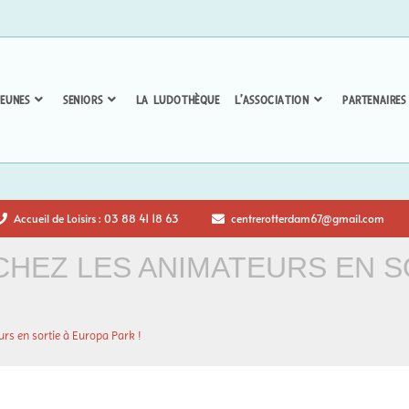
EUNES
SENIORS
LA LUDOTHÈQUE
L’ASSOCIATION
PARTENAIRES
Accueil de Loisirs : 03 88 41 18 63
centrerotterdam67@gmail.com
CHEZ LES ANIMATEURS EN S
urs en sortie à Europa Park !