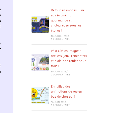
à
Retour en images : une
à
soirée cinéma
s
gourmande et
chaleureuse sous les
t
étoiles !
10 JUILLET 2026
/
0 COMMENTAIRE
s
t
Vélo Cité en images :
ateliers, jeux, rencontres
et plaisir de rouler pour
t
tous !
n
30 JUIN 2026
/
0 COMMENTAIRE
En juillet, des
animations de rue en
bas de chez soi !
30 JUIN 2026
/
0 COMMENTAIRE