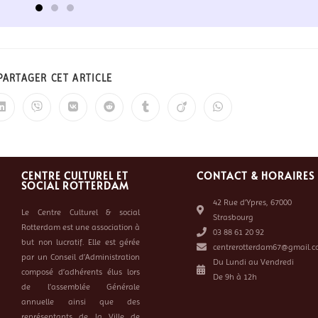
PARTAGER CET ARTICLE
CENTRE CULTUREL ET
CONTACT & HORAIRES
SOCIAL ROTTERDAM
42 Rue d’Ypres, 67000
Le Centre Culturel & social
Strasbourg
Rotterdam est une association à
03 88 61 20 92
but non lucratif. Elle est gérée
centrerotterdam67@gmail.c
par un Conseil d’Administration
Du Lundi au Vendredi
composé d’adhérents élus lors
De 9h à 12h
de l’assemblée Générale
annuelle ainsi que des
représentants de la Ville de