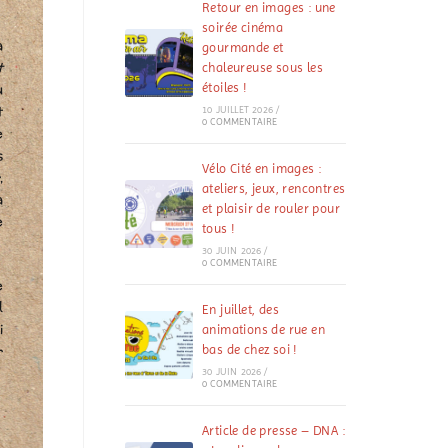
Retour en images : une
soirée cinéma
à
gourmande et
t
chaleureuse sous les
u
étoiles !
t
10 JUILLET 2026
/
0 COMMENTAIRE
e
s
Vélo Cité en images :
,
ateliers, jeux, rencontres
a
et plaisir de rouler pour
e
tous !
30 JUIN 2026
/
0 COMMENTAIRE
e
l
En juillet, des
i
animations de rue en
r
bas de chez soi !
30 JUIN 2026
/
0 COMMENTAIRE
Article de presse – DNA :