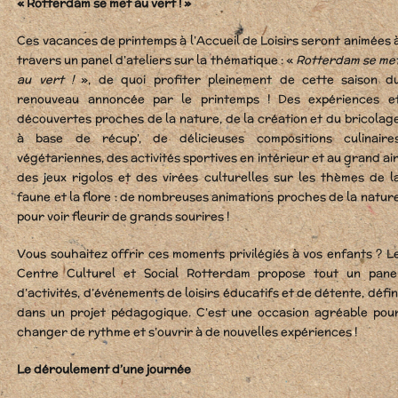
« Rotterdam se met au vert ! »
Ces vacances de printemps à l’Accueil de Loisirs seront animées 
travers un panel d’ateliers sur la thématique : «
Rotterdam se me
au vert !
», de quoi profiter pleinement de cette saison d
renouveau annoncée par le printemps ! Des expériences e
découvertes proches de la nature, de la création et du bricolag
à base de récup’, de délicieuses compositions culinaire
végétariennes, des activités sportives en intérieur et au grand air
des jeux rigolos et des virées culturelles sur les thèmes de l
faune et la flore : de nombreuses animations proches de la natur
pour voir fleurir de grands sourires !
Vous souhaitez offrir ces moments privilégiés à vos enfants ? L
Centre Culturel et Social Rotterdam propose tout un pane
d’activités, d’événements de loisirs éducatifs et de détente, défin
dans un projet pédagogique. C’est une occasion agréable pou
changer de rythme et s’ouvrir à de nouvelles expériences !
Le déroulement d’une journée