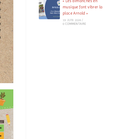
« Les dimanches en
t
musique font vibrer la
t
place Arnold »
s
19 JUIN 2026
/
e
0 COMMENTAIRE
t
e