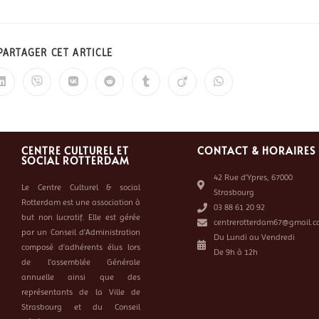
PARTAGER CET ARTICLE
CENTRE CULTUREL ET
CONTACT & HORAIRES
SOCIAL ROTTERDAM
42 Rue d’Ypres, 67000
Le Centre Culturel & social
Strasbourg
Rotterdam est une association à
03 88 61 20 92
but non lucratif. Elle est gérée
centrerotterdam67@gmail.c
par un Conseil d’Administration
Du Lundi au Vendredi
composé d’adhérents élus lors
De 9h à 12h
de l’assemblée Générale
annuelle ainsi que des
représentants de la Ville de
Strasbourg et du Conseil