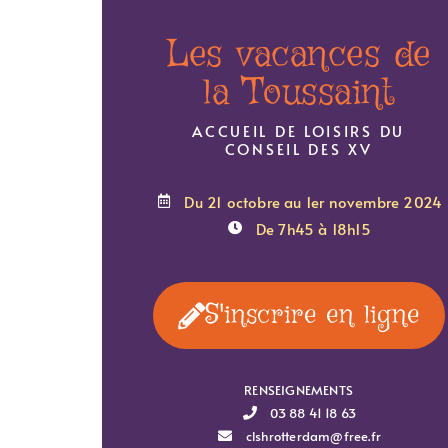
Les vacances de
la Toussaint
ACCUEIL DE LOISIRS DU
CONSEIL DES XV
Du 21 octobre au 1er novembre 2024
De 7h45 à 18h15
S'inscrire en ligne
RENSEIGNEMENTS
03 88 41 18 63
clshrotterdam@free.fr