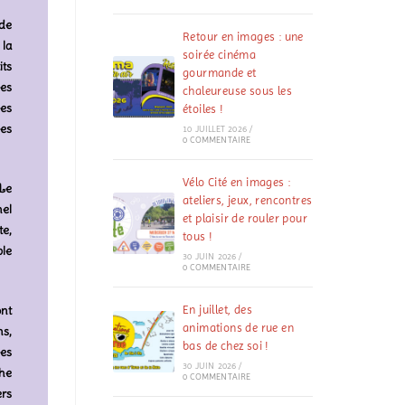
 de
Retour en images : une
la
soirée cinéma
its
gourmande et
des
chaleureuse sous les
es
étoiles !
ées
10 JUILLET 2026
/
0 COMMENTAIRE
Vélo Cité en images :
 Le
ateliers, jeux, rencontres
el
et plaisir de rouler pour
te,
tous !
ble
30 JUIN 2026
/
0 COMMENTAIRE
ont
En juillet, des
animations de rue en
ns,
bas de chez soi !
les
30 JUIN 2026
/
he
0 COMMENTAIRE
rs