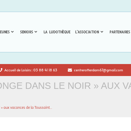
EUNES
SENIORS
LA LUDOTHÈQUE
L’ASSOCIATION
PARTENAIRES
Accueil de Loisirs : 03 88 41 18 63
centrerotterdam67@gmail.com
NGE DANS LE NOIR » AUX V
r » aux vacances de la Toussaint…