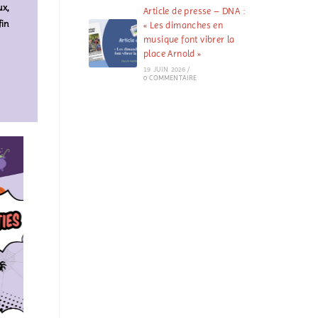
ux,
Article de presse – DNA :
fin
« Les dimanches en
musique font vibrer la
place Arnold »
19 JUIN 2026
/
0 COMMENTAIRE