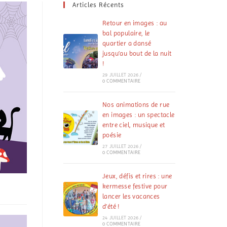
Articles Récents
Retour en images : au
bal populaire, le
quartier a dansé
jusqu’au bout de la nuit
!
29 JUILLET 2026
/
0 COMMENTAIRE
Nos animations de rue
en images : un spectacle
entre ciel, musique et
poésie
27 JUILLET 2026
/
0 COMMENTAIRE
Jeux, défis et rires : une
kermesse festive pour
lancer les vacances
d’été !
24 JUILLET 2026
/
0 COMMENTAIRE