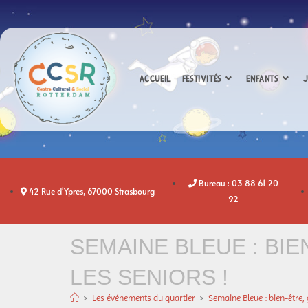
ACCUEIL
FESTIVITÉS
ENFANTS
J
Bureau : 03 88 61 20
42 Rue d'Ypres, 67000 Strasbourg
92
SEMAINE BLEUE : BI
LES SENIORS !
>
Les événements du quartier
>
Semaine Bleue : bien-être