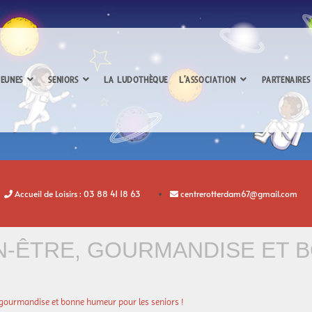
EUNES
SENIORS
LA LUDOTHÈQUE
L’ASSOCIATION
PARTENAIRES
Accueil de Loisirs : 03 88 41 18 63
centrerotterdam67@gmail.com
EN-ÊTRE, GOURMANDISE ET
, gourmandise et bonne humeur pour les seniors !