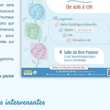
er sera
ouscous
 humeur
loto qui
inerons
n, pour
née sur
gatoire,
plaisir
s intervenantes