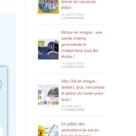
lancer les vacances
d’été !
24 JUILLET 2026
/
0 COMMENTAIRE
Retour en images : une
soirée cinéma
gourmande et
chaleureuse sous les
étoiles !
10 JUILLET 2026
/
0 COMMENTAIRE
Vélo Cité en images :
ateliers, jeux, rencontres
et plaisir de rouler pour
tous !
30 JUIN 2026
/
0 COMMENTAIRE
En juillet, des
animations de rue en