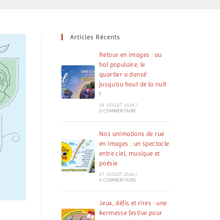
Articles Récents
Retour en images : au
bal populaire, le
quartier a dansé
jusqu’au bout de la nuit
!
29 JUILLET 2026
/
0 COMMENTAIRE
Nos animations de rue
en images : un spectacle
entre ciel, musique et
poésie
27 JUILLET 2026
/
0 COMMENTAIRE
Jeux, défis et rires : une
kermesse festive pour