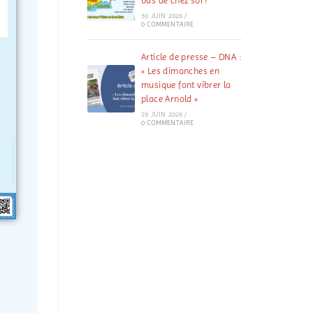
bas de chez soi !
30 JUIN 2026
/
0 COMMENTAIRE
Article de presse – DNA :
« Les dimanches en
musique font vibrer la
place Arnold »
19 JUIN 2026
/
0 COMMENTAIRE