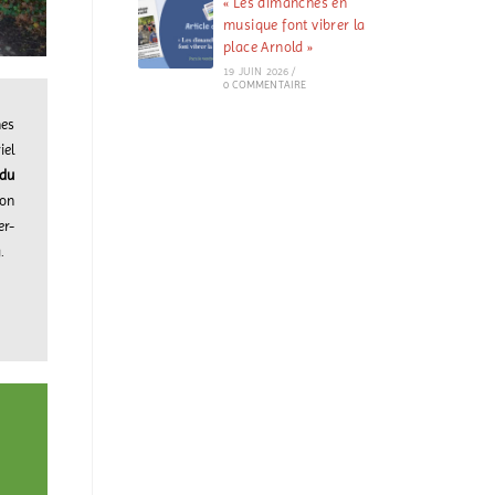
« Les dimanches en
musique font vibrer la
place Arnold »
19 JUIN 2026
/
0 COMMENTAIRE
nes
iel
 du
ion
er-
.