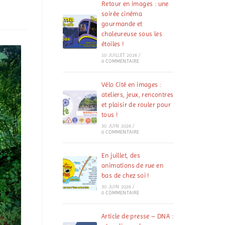
Retour en images : une
soirée cinéma
gourmande et
chaleureuse sous les
étoiles !
10 JUILLET 2026
/
0 COMMENTAIRE
Vélo Cité en images :
ateliers, jeux, rencontres
et plaisir de rouler pour
tous !
30 JUIN 2026
/
0 COMMENTAIRE
En juillet, des
animations de rue en
bas de chez soi !
30 JUIN 2026
/
0 COMMENTAIRE
Article de presse – DNA :