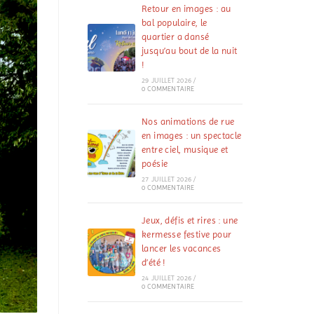
Retour en images : au
bal populaire, le
quartier a dansé
jusqu’au bout de la nuit
!
29 JUILLET 2026
/
0 COMMENTAIRE
Nos animations de rue
en images : un spectacle
entre ciel, musique et
poésie
27 JUILLET 2026
/
0 COMMENTAIRE
Jeux, défis et rires : une
kermesse festive pour
lancer les vacances
d’été !
24 JUILLET 2026
/
0 COMMENTAIRE