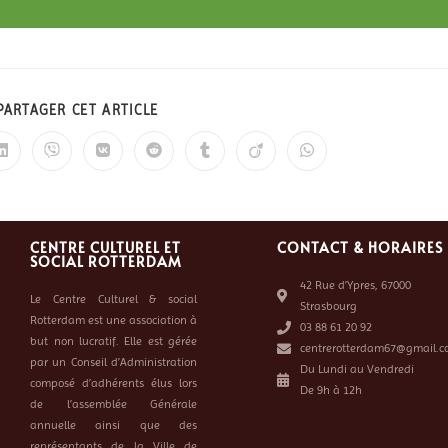
PARTAGER CET ARTICLE
CENTRE CULTUREL ET
CONTACT & HORAIRES
SOCIAL ROTTERDAM
42 Rue d’Ypres, 67000
Le Centre Culturel & social
Strasbourg
Rotterdam est une association à
03 88 61 20 92
but non lucratif. Elle est gérée
centrerotterdam67@gmail.c
par un Conseil d’Administration
Du Lundi au Vendredi
composé d’adhérents élus lors
De 9h à 12h
de l’assemblée Générale
annuelle ainsi que des
représentants de la Ville de