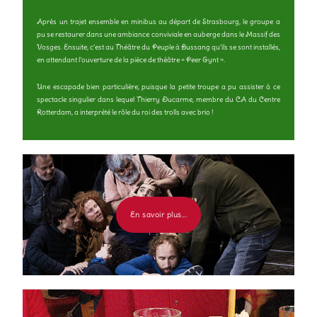
Après un trajet ensemble en minibus au départ de Strasbourg, le groupe a
pu se restaurer dans une ambiance conviviale en auberge dans le Massif des
Vosges. Ensuite, c’est au Théâtre du Peuple à Bussang qu’ils se sont installés,
en attendant l’ouverture de la pièce de théâtre « Peer Gynt ».
Une escapade bien particulière, puisque la petite troupe a pu assister à ce
spectacle singulier dans lequel Thierry Ducarme, membre du CA du Centre
Rotterdam, a interprété le rôle du roi des trolls avec brio !
En savoir plus...