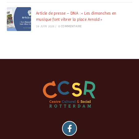
Article de presse – DNA : « Les dimanches en
musique font vibrer la place Arnold »
19 JUIN 2026
/
0 COMMENTAIRE