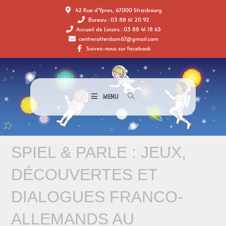
42 Rue d'Ypres, 67000 Strasbourg
Bureau : 03 88 61 20 92
Accueil de Loisirs : 03 88 41 18 63
centrerotterdam67@gmail.com
Suivez-nous sur Facebook
MENU
SPIEL & PARLE : JEUX,
DÉCOUVERTES ET
DIALOGUES FRANCO-
ALLEMANDS AU