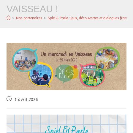
VAISSEAU !
>
Nos partenaires
>
Spiel & Parle : jeux, découvertes et dialogues franc
1 avril 2026
Spiel & Parle