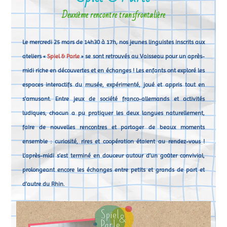
Deuxième rencontre transfrontalière
Le mercredi 25 mars de 14h30 à 17h, nos jeunes linguistes inscrits aux
ateliers «
Spiel & Parle
» se sont retrouvés au Vaisseau pour un après-
midi riche en découvertes et en échanges ! Les enfants ont exploré les
espaces interactifs du musée, expérimenté, joué et appris tout en
s’amusant. Entre jeux de société franco-allemands et activités
ludiques, chacun a pu pratiquer les deux langues naturellement,
faire de nouvelles rencontres et partager de beaux moments
ensemble : curiosité, rires et coopération étaient au rendez-vous !
L’après-midi s’est terminé en douceur autour d’un goûter convivial,
prolongeant encore les échanges entre petits et grands de part et
d’autre du Rhin.