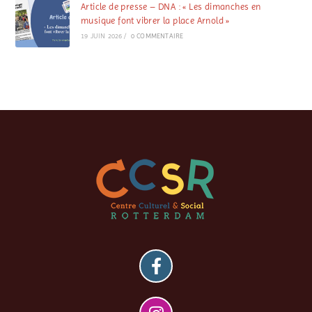
Article de presse – DNA : « Les dimanches en
musique font vibrer la place Arnold »
19 JUIN 2026
/
0 COMMENTAIRE