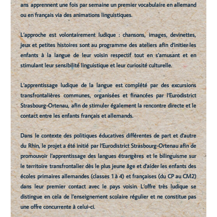
ans apprennent une fois par semaine un premier vocabulaire en allemand
ou en français via des animations linguistiques.
L’approche est volontairement ludique : chansons, images, devinettes,
jeux et petites histoires sont au programme des ateliers afin d’initier les
enfants à la langue de leur voisin respectif tout en s’amusant et en
stimulant leur sensibilité linguistique et leur curiosité culturelle.
L’apprentissage ludique de la langue est complété par des excursions
transfrontalières communes, organisées et financées par l’Eurodistrict
Strasbourg-Ortenau, afin de stimuler également la rencontre directe et le
contact entre les enfants français et allemands.
Dans le contexte des politiques éducatives différentes de part et d’autre
du Rhin, le projet a été initié par l’Eurodistrict Strasbourg-Ortenau afin de
promouvoir l’apprentissage des langues étrangères et le bilinguisme sur
le territoire transfrontalier dès le plus jeune âge et d’aider les enfants des
écoles primaires allemandes (classes 1 à 4) et françaises (du CP au CM2)
dans leur premier contact avec le pays voisin. L’offre très ludique se
distingue en cela de l’enseignement scolaire régulier et ne constitue pas
une offre concurrente à celui-ci.