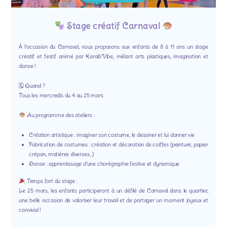
Stage créatif Carnaval
À l’occasion du Carnaval, nous proposons aux enfants de 8 à 11 ans un stage
créatif et festif animé par Karaïb’Vibe, mêlant arts plastiques, imagination et
danse !
🗓 Quand ?
Tous les mercredis du 4 au 25 mars
Au programme des ateliers :
Création artistique : imaginer son costume, le dessiner et lui donner vie
Fabrication de costumes : création et décoration de coiffes (peinture, papier
crépon, matières diverses…)
Danse : apprentissage d’une chorégraphie festive et dynamique
Temps fort du stage :
Le 25 mars, les enfants participeront à un défilé de Carnaval dans le quartier,
une belle occasion de valoriser leur travail et de partager un moment joyeux et
convivial !