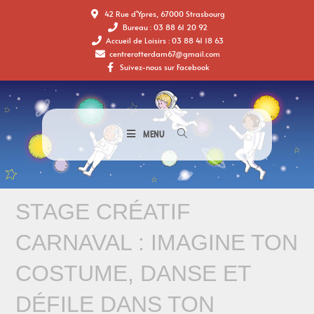
42 Rue d'Ypres, 67000 Strasbourg
Bureau : 03 88 61 20 92
Accueil de Loisirs : 03 88 41 18 63
centrerotterdam67@gmail.com
Suivez-nous sur Facebook
MENU
STAGE CRÉATIF
CARNAVAL : IMAGINE TON
COSTUME, DANSE ET
DÉFILE DANS TON