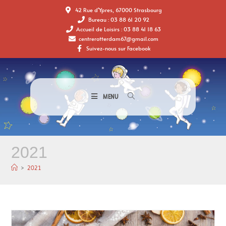
42 Rue d'Ypres, 67000 Strasbourg
Bureau : 03 88 61 20 92
Accueil de Loisirs : 03 88 41 18 63
centrerotterdam67@gmail.com
Suivez-nous sur Facebook
MENU
2021
>
2021