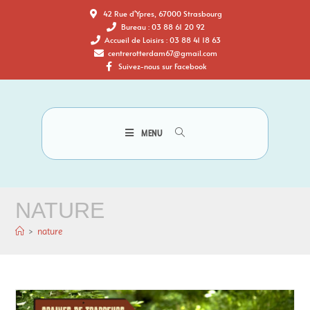
42 Rue d'Ypres, 67000 Strasbourg
Bureau : 03 88 61 20 92
Accueil de Loisirs : 03 88 41 18 63
centrerotterdam67@gmail.com
Suivez-nous sur Facebook
MENU
NATURE
>
nature