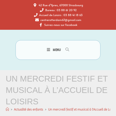
42 Rue d'Ypres, 67000 Strasbourg
Bureau : 03 88 61 20 92
Accueil de Loisirs : 03 88 41 18 63
centrerotterdam67@gmail.com
Suivez-nous sur Facebook
MENU
UN MERCREDI FESTIF ET
MUSICAL À L’ACCUEIL DE
LOISIRS
>
Actualité des enfants
>
Un mercredi festif et musical à l’Accueil de Loisi