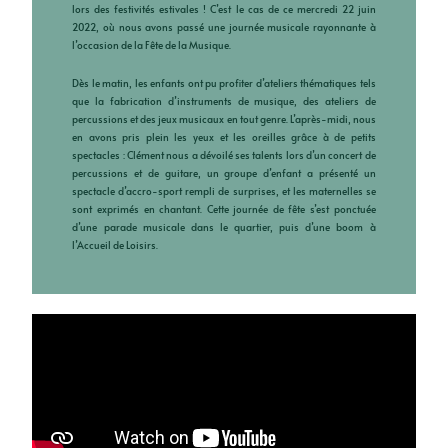
lors des festivités estivales ! C’est le cas de ce mercredi 22 juin
2022, où nous avons passé une journée musicale rayonnante à
l’occasion de la Fête de la Musique.
Dès le matin, les enfants ont pu profiter d’ateliers thématiques tels
que la fabrication d’instruments de musique, des ateliers de
percussions et des jeux musicaux en tout genre. L’après-midi, nous
en avons pris plein les yeux et les oreilles grâce à de petits
spectacles : Clément nous a dévoilé ses talents lors d’un concert de
percussions et de guitare, un groupe d’enfant a présenté un
spectacle d’accro-sport rempli de surprises, et les maternelles se
sont exprimés en chantant. Cette journée de fête s’est ponctuée
d’une parade musicale dans le quartier, puis d’une boom à
l’Accueil de Loisirs.