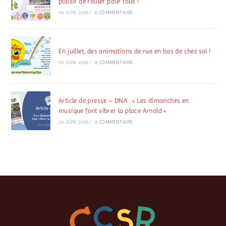
plaisir de rouler pour tous !
30 JUIN 2026
/
0 COMMENTAIRE
En juillet, des animations de rue en bas de chez soi !
30 JUIN 2026
/
0 COMMENTAIRE
Article de presse – DNA : « Les dimanches en
musique font vibrer la place Arnold »
19 JUIN 2026
/
0 COMMENTAIRE