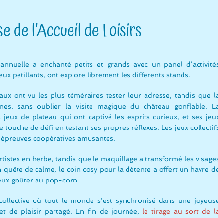
 de l’Accueil de Loisirs
annuelle a enchanté petits et grands avec un panel d’activité
yeux pétillants, ont exploré librement les différents stands.
ux ont vu les plus téméraires tester leur adresse, tandis que l
nes, sans oublier la visite magique du château gonflable. L
jeux de plateau qui ont captivé les esprits curieux, et ses jeu
touche de défi en testant ses propres réflexes. Les jeux collectif
es épreuves coopératives amusantes.
 artistes en herbe, tandis que le maquillage a transformé les visage
 quête de calme, le coin cosy pour la détente a offert un havre d
ieux goûter au pop-corn.
ollective où tout le monde s’est synchronisé dans une joyeus
t de plaisir partagé. En fin de journée,
le tirage au sort de l