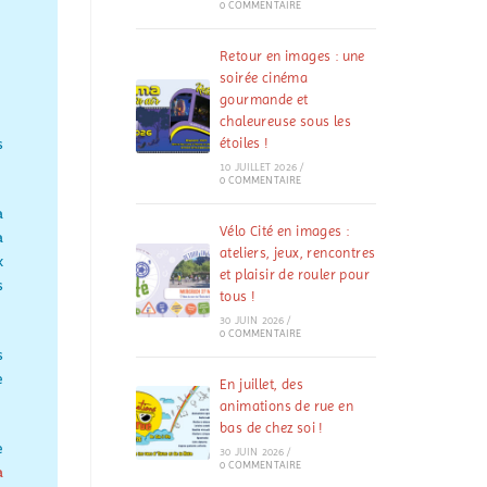
0 COMMENTAIRE
Retour en images : une
soirée cinéma
gourmande et
chaleureuse sous les
s
étoiles !
10 JUILLET 2026
/
0 COMMENTAIRE
a
Vélo Cité en images :
a
ateliers, jeux, rencontres
x
et plaisir de rouler pour
s
tous !
30 JUIN 2026
/
0 COMMENTAIRE
s
e
En juillet, des
animations de rue en
bas de chez soi !
e
30 JUIN 2026
/
0 COMMENTAIRE
a