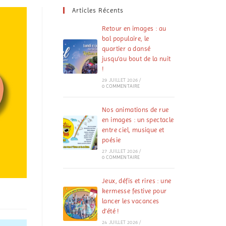
Articles Récents
Retour en images : au
bal populaire, le
quartier a dansé
jusqu’au bout de la nuit
!
29 JUILLET 2026
/
0 COMMENTAIRE
Nos animations de rue
en images : un spectacle
entre ciel, musique et
poésie
27 JUILLET 2026
/
0 COMMENTAIRE
Jeux, défis et rires : une
kermesse festive pour
lancer les vacances
d’été !
24 JUILLET 2026
/