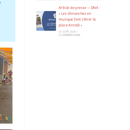
e
Article de presse – DNA :
« Les dimanches en
musique font vibrer la
place Arnold »
19 JUIN 2026
/
0 COMMENTAIRE