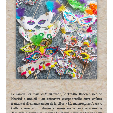
Le samedi 1er mars 2025 au matin, le Théâtre Baden-Alsace de
Neuried a accueilli une rencontre exceptionnelle entre enfants
français et allemands autour de la pièce
« Un mouton pour la vie »
.
Cette représentation bilingue a permis aux jeunes spectateurs de