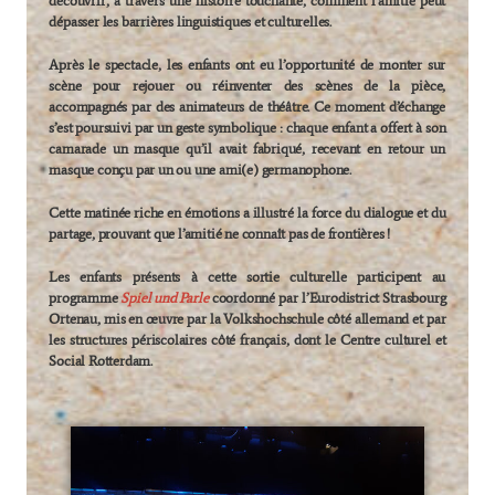
découvrir, à travers une histoire touchante, comment l’amitié peut
dépasser les barrières linguistiques et culturelles.
Après le spectacle, les enfants ont eu l’opportunité de monter sur
scène pour rejouer ou réinventer des scènes de la pièce,
accompagnés par des animateurs de théâtre. Ce moment d’échange
s’est poursuivi par un geste symbolique : chaque enfant a offert à son
camarade un masque qu’il avait fabriqué, recevant en retour un
masque conçu par un ou une ami(e) germanophone.
Cette matinée riche en émotions a illustré la force du dialogue et du
partage, prouvant que l’amitié ne connaît pas de frontières !
Les enfants présents à cette sortie culturelle participent au
programme
Spiel und Parle
coordonné par l’Eurodistrict Strasbourg
Ortenau, mis en œuvre par la Volkshochschule côté allemand et par
les structures périscolaires côté français, dont le Centre culturel et
Social Rotterdam.