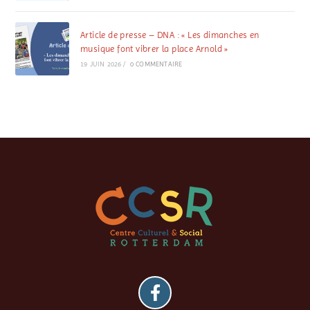
Article de presse – DNA : « Les dimanches en
musique font vibrer la place Arnold »
19 JUIN 2026
/
0 COMMENTAIRE