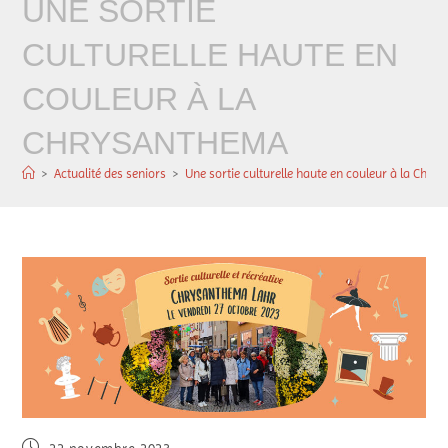
UNE SORTIE
CULTURELLE HAUTE EN
COULEUR À LA
CHRYSANTHEMA
>
Actualité des seniors
>
Une sortie culturelle haute en couleur à la Chr