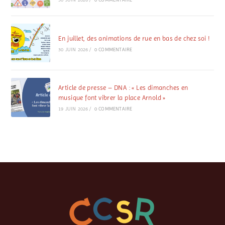
En juillet, des animations de rue en bas de chez soi !
30 JUIN 2026
/
0 COMMENTAIRE
Article de presse – DNA : « Les dimanches en
musique font vibrer la place Arnold »
19 JUIN 2026
/
0 COMMENTAIRE