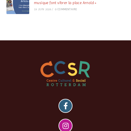
musique font vibrer la place Arnold »
19 JUIN 2026
/
0 COMMENTAIRE