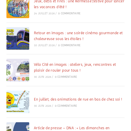
Jeux, défis et rires : une kermesse festive pour lancer
les vacances d’été !
24 JUILLET 2026
/
0 COMMENTAIRE
Retour en images : une soirée cinéma gourmande et
chaleureuse sous les étoiles !
10 JUILLET 2026
/
0 COMMENTAIRE
Vélo Cité en images : ateliers, jeux, rencontres et
plaisir de rouler pour tous !
30 JUIN 2026
/
0 COMMENTAIRE
En juillet, des animations de rue en bas de chez soi !
30 JUIN 2026
/
0 COMMENTAIRE
Article de presse – DNA : « Les dimanches en