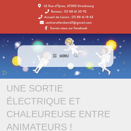
42 Rue d'Ypres, 67000 Strasbourg
Bureau : 03 88 61 20 92
Accueil de Loisirs : 03 88 41 18 63
centrerotterdam67@gmail.com
Suivez-nous sur Facebook
MENU
UNE SORTIE
ÉLECTRIQUE ET
CHALEUREUSE ENTRE
ANIMATEURS !