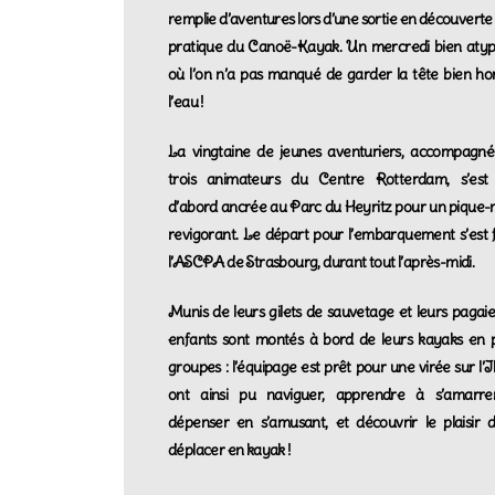
remplie d’aventures lors d’une sortie en découverte 
pratique du Canoë-Kayak. Un mercredi bien atyp
où l’on n’a pas manqué de garder la tête bien ho
l’eau !
La vingtaine de jeunes aventuriers, accompagn
trois animateurs du Centre Rotterdam, s’est
d’abord ancrée au Parc du Heyritz pour un pique-
revigorant. Le départ pour l’embarquement s’est f
l’ASCPA de Strasbourg, durant tout l’après-midi.
Munis de leurs gilets de sauvetage et leurs pagaies
enfants sont montés à bord de leurs kayaks en p
groupes : l’équipage est prêt pour une virée sur l’Ill
ont ainsi pu naviguer, apprendre à s’amarre
dépenser en s’amusant, et découvrir le plaisir 
déplacer en kayak !