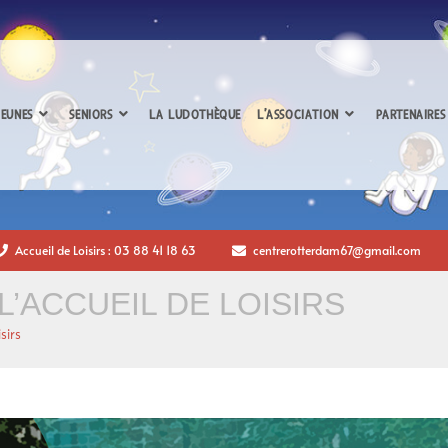
EUNES
SENIORS
LA LUDOTHÈQUE
L’ASSOCIATION
PARTENAIRES
Accueil de Loisirs : 03 88 41 18 63
centrerotterdam67@gmail.com
L’ACCUEIL DE LOISIRS
isirs