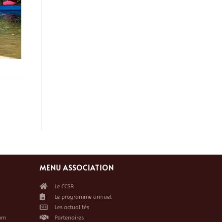
MENU ASSOCIATION
Le CCSR
Le programme annuel
Les actualités
om
Partenaires