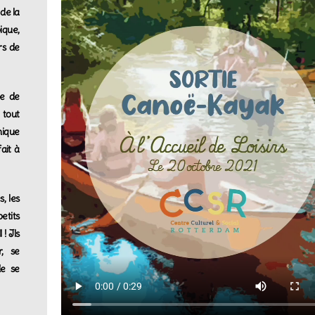
de la
ique,
rs de
ée de
 tout
nique
ait à
, les
etits
 ! Ils
r, se
de se