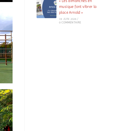
« Les dimanches en
musique font vibrer la
place Arnold »
19 JUIN 2026
/
0 COMMENTAIRE