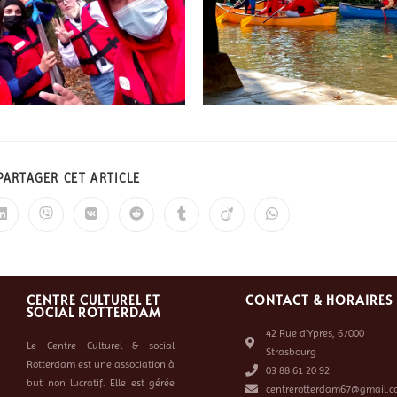
PARTAGER CET ARTICLE
CENTRE CULTUREL ET
CONTACT & HORAIRES
SOCIAL ROTTERDAM
42 Rue d’Ypres, 67000
Le Centre Culturel & social
Strasbourg
Rotterdam est une association à
03 88 61 20 92
but non lucratif. Elle est gérée
centrerotterdam67@gmail.c