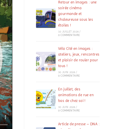
Retour en images : une
soirée cinéma
gourmande et
chaleureuse sous les
étoiles !
10 JUILLET 2026
/
0 COMMENTAIRE
Vélo Cité en images :
ateliers, jeux, rencontres
et plaisir de rouler pour
tous !
30 JUIN 2026
/
0 COMMENTAIRE
En juillet, des
animations de rue en
bas de chez soi !
30 JUIN 2026
/
0 COMMENTAIRE
Article de presse – DNA :