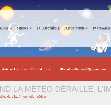
EUNES
SENIORS
LA LUDOTHÈQUE
L’ASSOCIATION
PARTENAIRES
Accueil de Loisirs : 03 88 41 18 63
centrerotterdam67@gmail.com
AND LA MÉTÉO DÉRAILLE, L’I
étéo déraille, l’imagination pédale !