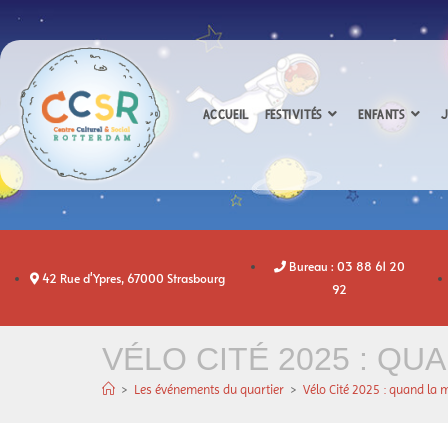
ACCUEIL
FESTIVITÉS
ENFANTS
J
Bureau : 03 88 61 20
42 Rue d'Ypres, 67000 Strasbourg
92
VÉLO CITÉ 2025 : QU
>
Les événements du quartier
>
Vélo Cité 2025 : quand la m