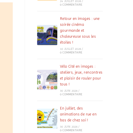
24 JUILLET 2026
/
0 COMMENTAIRE
Retour en images : une
soirée cinéma
gourmande et
chaleureuse sous les
étoiles !
10 JUILLET 2026
/
0 COMMENTAIRE
Vélo Cité en images :
ateliers, jeux, rencontres
et plaisir de rouler pour
tous !
30 JUIN 2026
/
0 COMMENTAIRE
En juillet, des
animations de rue en
bas de chez soi !
30 JUIN 2026
/
0 COMMENTAIRE