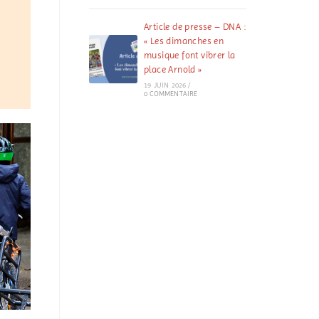
Article de presse – DNA :
« Les dimanches en
musique font vibrer la
place Arnold »
19 JUIN 2026
/
0 COMMENTAIRE