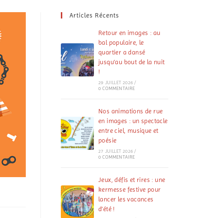
Articles Récents
Retour en images : au
bal populaire, le
quartier a dansé
jusqu’au bout de la nuit
!
29 JUILLET 2026
/
0 COMMENTAIRE
Nos animations de rue
en images : un spectacle
entre ciel, musique et
poésie
27 JUILLET 2026
/
0 COMMENTAIRE
Jeux, défis et rires : une
kermesse festive pour
lancer les vacances
d’été !