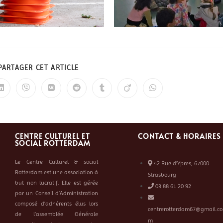
PARTAGER CET ARTICLE
CENTRE CULTUREL ET
CONTACT & HORAIRES
SOCIAL ROTTERDAM
Le Centre Culturel & social
42 Rue d’Ypres, 67000
Rotterdam est une association à
Strasbourg
but non lucratif. Elle est gérée
03 88 61 20 92
par un Conseil d’Administration
composé d’adhérents élus lors
centrerotterdam67@gmail.co
de l’assemblée Générale
m