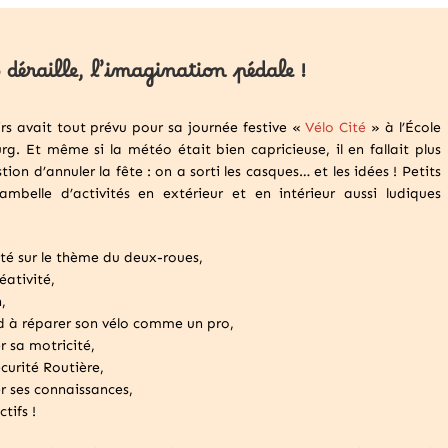
déraille, l’imagination pédale !
irs avait tout prévu pour sa journée festive «
Vélo Cité
» à l’École
g. Et même si la météo était bien capricieuse, il en fallait plus
on d’annuler la fête : on a sorti les casques… et les idées ! Petits
mbelle d’activités en extérieur et en intérieur aussi ludiques
été sur le thème du deux-roues,
éativité,
,
d à réparer son vélo comme un pro,
r sa motricité,
curité Routière,
er ses connaissances,
tifs !