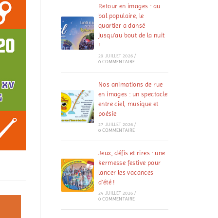
Retour en images : au
bal populaire, le
quartier a dansé
jusqu’au bout de la nuit
!
29 JUILLET 2026
/
0 COMMENTAIRE
Nos animations de rue
en images : un spectacle
entre ciel, musique et
poésie
27 JUILLET 2026
/
0 COMMENTAIRE
Jeux, défis et rires : une
kermesse festive pour
lancer les vacances
d’été !
24 JUILLET 2026
/
0 COMMENTAIRE