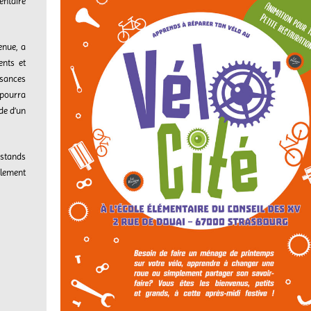
entaire
enue, a
ents et
sances
pourra
de d’un
 stands
alement