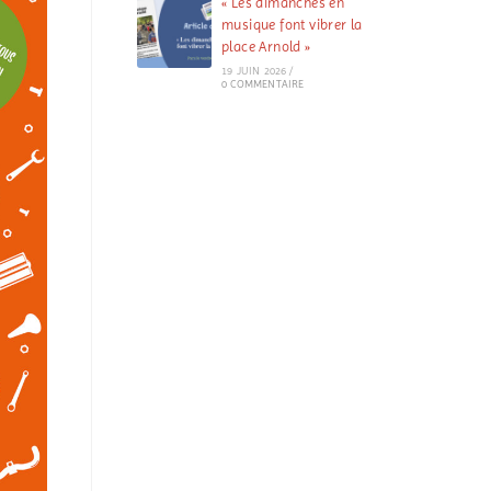
« Les dimanches en
musique font vibrer la
place Arnold »
19 JUIN 2026
/
0 COMMENTAIRE