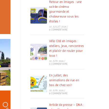
Retour en images : une
soirée cinéma
gourmande et
chaleureuse sous les
étoiles !
10 JUILLET 2026
/
0 COMMENTAIRE
Vélo Cité en images :
ateliers, jeux, rencontres
et plaisir de rouler pour
tous !
30 JUIN 2026
/
0 COMMENTAIRE
En juillet, des
animations de rue en
bas de chez soi !
30 JUIN 2026
/
0 COMMENTAIRE
Article de presse – DNA :