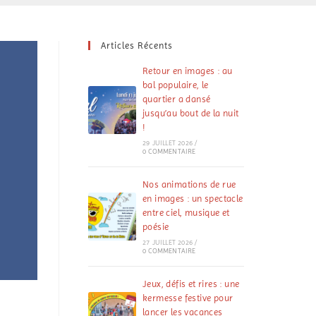
Articles Récents
Retour en images : au
bal populaire, le
quartier a dansé
jusqu’au bout de la nuit
!
29 JUILLET 2026
/
0 COMMENTAIRE
Nos animations de rue
en images : un spectacle
entre ciel, musique et
poésie
27 JUILLET 2026
/
0 COMMENTAIRE
Jeux, défis et rires : une
kermesse festive pour
lancer les vacances