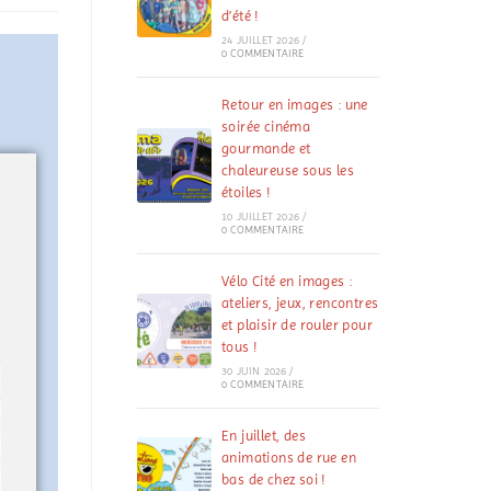
d’été !
24 JUILLET 2026
/
0 COMMENTAIRE
Retour en images : une
soirée cinéma
gourmande et
chaleureuse sous les
étoiles !
10 JUILLET 2026
/
0 COMMENTAIRE
Vélo Cité en images :
ateliers, jeux, rencontres
et plaisir de rouler pour
tous !
30 JUIN 2026
/
0 COMMENTAIRE
En juillet, des
animations de rue en
bas de chez soi !