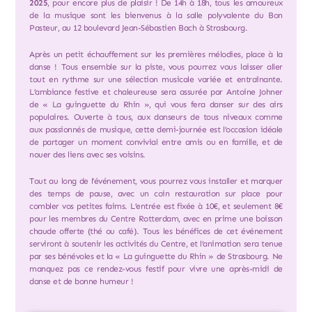
2025
, pour encore plus de plaisir ! De 14h à 18h, tous les amoureux
de la musique sont les bienvenus à la salle polyvalente du Bon
Pasteur, au 12 boulevard Jean-Sébastien Bach à Strasbourg.
Après un petit échauffement sur les premières mélodies, place à la
danse ! Tous ensemble sur la piste, vous pourrez vous laisser aller
tout en rythme sur une sélection musicale variée et entraînante.
L’ambiance festive et chaleureuse sera assurée par Antoine Johner
de « La guinguette du Rhin », qui vous fera danser sur des airs
populaires. Ouverte à tous, aux danseurs de tous niveaux comme
aux passionnés de musique, cette demi-journée est l’occasion idéale
de partager un moment convivial entre amis ou en famille, et de
nouer des liens avec ses voisins.
Tout au long de l’événement, vous pourrez vous installer et marquer
des temps de pause, avec un coin restauration sur place pour
combler vos petites faims. L’entrée est fixée à 10€, et seulement 8€
pour les membres du Centre Rotterdam, avec en prime une boisson
chaude offerte (thé ou café). Tous les bénéfices de cet événement
serviront à soutenir les activités du Centre, et l’animation sera tenue
par ses bénévoles et la « La guinguette du Rhin » de Strasbourg. Ne
manquez pas ce rendez-vous festif pour vivre une après-midi de
danse et de bonne humeur !