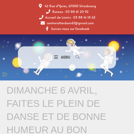
42 Rue d'Ypres, 67000 Strasbourg
Bureau : 03 88 61 20 92
Accueil de Loisirs : 03 88 41 18 63
centrerotterdam67@gmail.com
Suivez-nous sur Facebook
MENU
DIMANCHE 6 AVRIL,
FAITES LE PLEIN DE
DANSE ET DE BONNE
HUMEUR AU BON