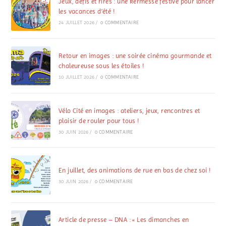
Jeux, défis et rires : une kermesse festive pour lancer
les vacances d’été !
24 JUILLET 2026
/
0 COMMENTAIRE
Retour en images : une soirée cinéma gourmande et
chaleureuse sous les étoiles !
10 JUILLET 2026
/
0 COMMENTAIRE
Vélo Cité en images : ateliers, jeux, rencontres et
plaisir de rouler pour tous !
30 JUIN 2026
/
0 COMMENTAIRE
En juillet, des animations de rue en bas de chez soi !
30 JUIN 2026
/
0 COMMENTAIRE
Article de presse – DNA : « Les dimanches en