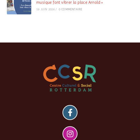
musique font vibrer la place Arnold »
19 JUIN 2026
/
0 COMMENTAIRE