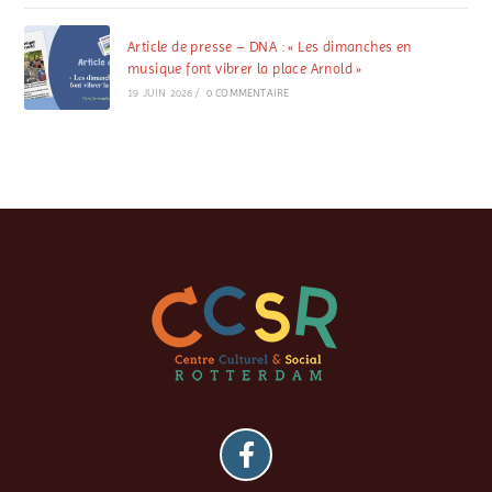
Article de presse – DNA : « Les dimanches en
musique font vibrer la place Arnold »
19 JUIN 2026
/
0 COMMENTAIRE