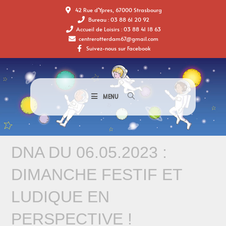
42 Rue d'Ypres, 67000 Strasbourg
Bureau : 03 88 61 20 92
Accueil de Loisirs : 03 88 41 18 63
centrerotterdam67@gmail.com
Suivez-nous sur Facebook
MENU
DNA DU 06.05.2023 :
DIMANCHE FESTIF ET
LUDIQUE EN
PERSPECTIVE !