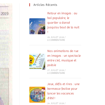
Articles Récents
Retour en images : au
bal populaire, le
quartier a dansé
jusqu’au bout de la nuit
!
29 JUILLET 2026
/
0 COMMENTAIRE
Nos animations de rue
en images : un spectacle
entre ciel, musique et
poésie
27 JUILLET 2026
/
0 COMMENTAIRE
Jeux, défis et rires : une
kermesse festive pour
lancer les vacances
d’été !
24 JUILLET 2026
/