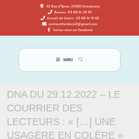
42 Rue d'Ypres, 67000 Strasbourg
Bureau : 03 88 61 20 92
Accueil de Loisirs : 03 88 41 18 63
centrerotterdam67@gmail.com
Suivez-nous sur Facebook
MENU
DNA DU 29.12.2022 – LE
COURRIER DES
LECTEURS : « […] UNE
USAGÈRE EN COLÈRE »