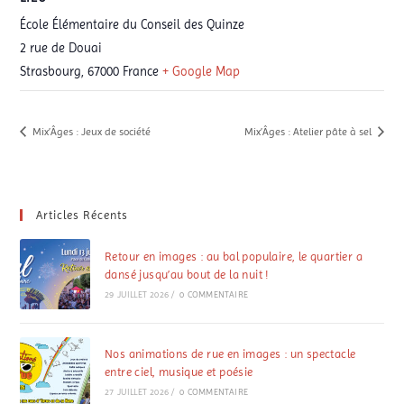
École Élémentaire du Conseil des Quinze
2 rue de Douai
Strasbourg
,
67000
France
+ Google Map
Mix’Âges : Jeux de société
Mix’Âges : Atelier pâte à sel
Articles Récents
Retour en images : au bal populaire, le quartier a
dansé jusqu’au bout de la nuit !
29 JUILLET 2026
/
0 COMMENTAIRE
Nos animations de rue en images : un spectacle
entre ciel, musique et poésie
27 JUILLET 2026
/
0 COMMENTAIRE