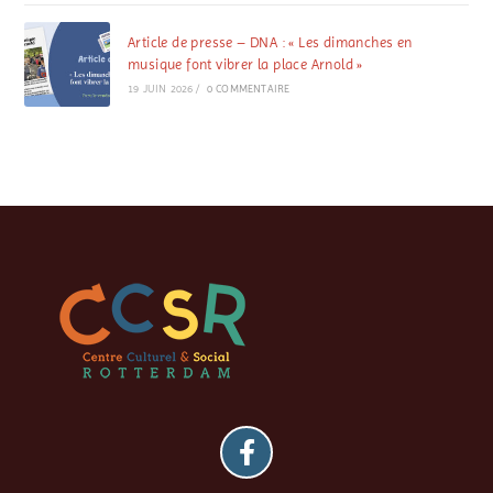
Article de presse – DNA : « Les dimanches en
musique font vibrer la place Arnold »
19 JUIN 2026
/
0 COMMENTAIRE