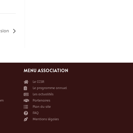
asion
MENU ASSOCIATION
Le CCSR
Le programme annuel
Les actualités
om
Partenaires
Plan du site
FAQ
Mentions légales