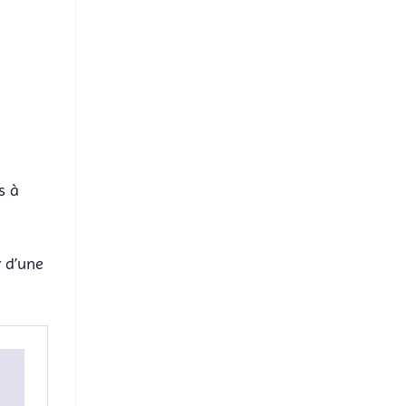
s à
 d’une