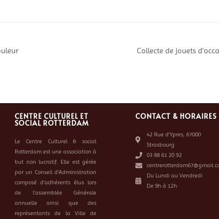
ouleur
Collecte de jouets d’occ
CENTRE CULTUREL ET
CONTACT & HORAIRES
SOCIAL ROTTERDAM
42 Rue d’Ypres, 67000
Le Centre Culturel & social
Strasbourg
Rotterdam est une association à
03 88 61 20 92
but non lucratif. Elle est gérée
centrerotterdam67@gmail.c
par un Conseil d’Administration
Du Lundi au Vendredi
composé d’adhérents élus lors
De 9h à 12h
de l’assemblée Générale
annuelle ainsi que des
représentants de la Ville de