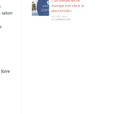
« Les dimanches en
s
musique font vibrer la
place Arnold »
s selon
19 JUIN 2026
/
0 COMMENTAIRE
e
faire