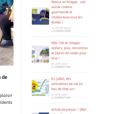
Retour en images : une
soirée cinéma
gourmande et
chaleureuse sous les
étoiles !
10 JUILLET 2026
/
0 COMMENTAIRE
Vélo Cité en images :
ateliers, jeux, rencontres
et plaisir de rouler pour
tous !
30 JUIN 2026
/
0 COMMENTAIRE
n de
En juillet, des
animations de rue en
bas de chez soi !
plaisir
30 JUIN 2026
/
0 COMMENTAIRE
sidents
Article de presse – DNA :