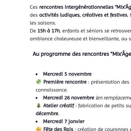
Ces
rencontres intergénérationnelles “Mix’Âg
des
activités ludiques, créatives et festives
,
les saisons.
De
15h à 17h
, enfants et séniors se retrouv
ambiance chaleureuse et bienveillante, au se
Au programme des rencontres “Mix’Âges
Mercredi 5 novembre
Première rencontre
: présentation des 
connaissance.
Mercredi 26 novembre
(en remplaceme
Atelier créatif
: fabrication de petits s
décembre
.
Mercredi 7 janvier
Fête des Rois
: création de couronnes e