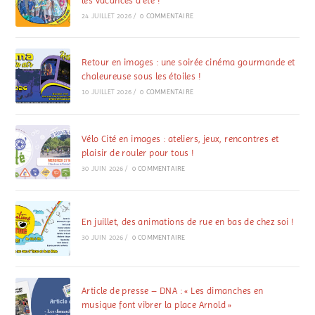
les vacances d’été !
24 JUILLET 2026
/
0 COMMENTAIRE
Retour en images : une soirée cinéma gourmande et
chaleureuse sous les étoiles !
10 JUILLET 2026
/
0 COMMENTAIRE
Vélo Cité en images : ateliers, jeux, rencontres et
plaisir de rouler pour tous !
30 JUIN 2026
/
0 COMMENTAIRE
En juillet, des animations de rue en bas de chez soi !
30 JUIN 2026
/
0 COMMENTAIRE
Article de presse – DNA : « Les dimanches en
musique font vibrer la place Arnold »