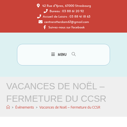
42 Rue d'Ypres, 67000 Strasbourg
Bureau : 03 88 61 20 92
Accueil de Loisirs : 03 88 41 18 63
centrerotterdam67@gmail.com
Suivez-nous sur Facebook
MENU
VACANCES DE NOËL –
FERMETURE DU CCSR
>
Évènements
>
Vacances de Noël – Fermeture du CCSR