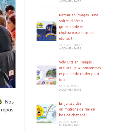
0 COMMENTAIRE
Retour en images : une
soirée cinéma
gourmande et
chaleureuse sous les
étoiles !
10 JUILLET 2026
/
0 COMMENTAIRE
Vélo Cité en images :
ateliers, jeux, rencontres
et plaisir de rouler pour
tous !
30 JUIN 2026
/
0 COMMENTAIRE
Nos
En juillet, des
 repas
animations de rue en
bas de chez soi !
30 JUIN 2026
/
0 COMMENTAIRE