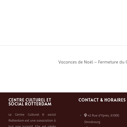
Vacances de Noël – Fermeture du
CENTRE CULTUREL ET
CONTACT & HORAIRES
SOCIAL ROTTERDAM
Le Centre Culturel & social
42 Rue d’Ypres, 67000
Rotterdam est une association à
Strasbourg
but non lucratif. Elle est gérée