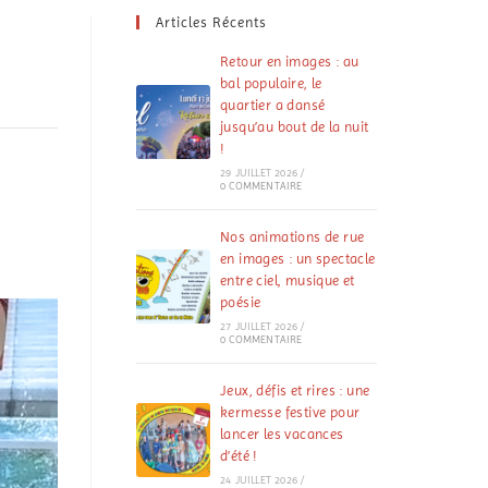
Articles Récents
Retour en images : au
bal populaire, le
quartier a dansé
jusqu’au bout de la nuit
!
29 JUILLET 2026
/
0 COMMENTAIRE
Nos animations de rue
en images : un spectacle
entre ciel, musique et
poésie
27 JUILLET 2026
/
0 COMMENTAIRE
Jeux, défis et rires : une
kermesse festive pour
lancer les vacances
d’été !
24 JUILLET 2026
/