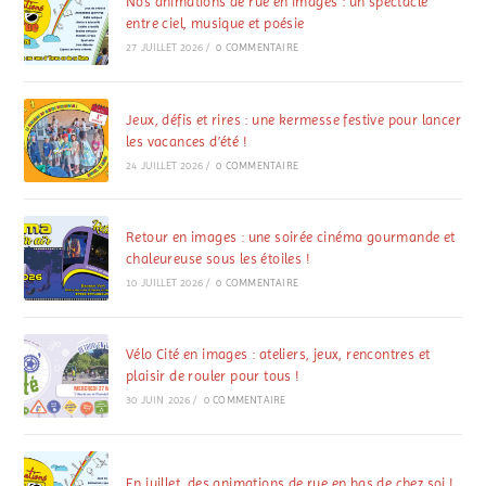
Nos animations de rue en images : un spectacle
entre ciel, musique et poésie
27 JUILLET 2026
/
0 COMMENTAIRE
Jeux, défis et rires : une kermesse festive pour lancer
les vacances d’été !
24 JUILLET 2026
/
0 COMMENTAIRE
Retour en images : une soirée cinéma gourmande et
chaleureuse sous les étoiles !
10 JUILLET 2026
/
0 COMMENTAIRE
Vélo Cité en images : ateliers, jeux, rencontres et
plaisir de rouler pour tous !
30 JUIN 2026
/
0 COMMENTAIRE
En juillet, des animations de rue en bas de chez soi !